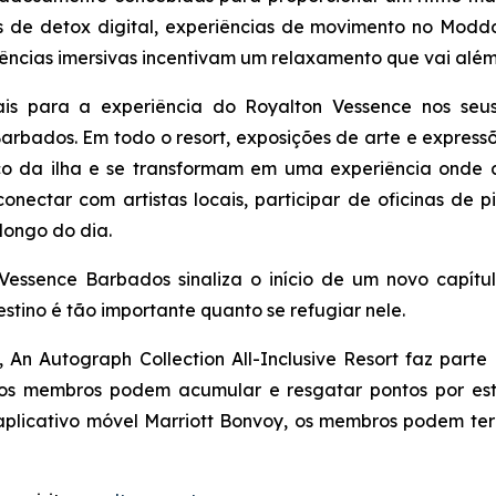
s de detox digital, experiências de movimento no Moddo
iências imersivas incentivam um relaxamento que vai além 
rais para a experiência do Royalton Vessence nos se
Barbados. Em todo o resort, exposições de arte e expres
ico da ilha e se transformam em uma experiência onde 
nectar com artistas locais, participar de oficinas de p
longo do dia.
Vessence Barbados sinaliza o início de um novo capít
estino é tão importante quanto se refugiar nele.
An Autograph Collection All-Inclusive Resort faz parte
l os membros podem acumular e resgatar pontos por es
 aplicativo móvel Marriott Bonvoy, os membros podem te