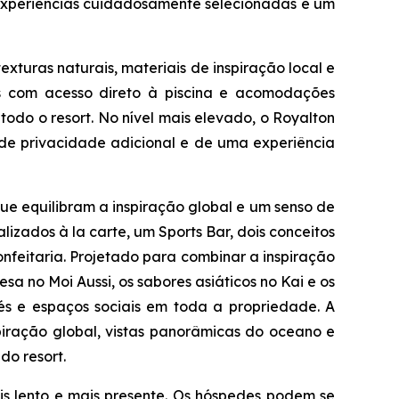
as experiências cuidadosamente selecionadas e um
xturas naturais, materiais de inspiração local e
ias com acesso direto à piscina e acomodações
do o resort. No nível mais elevado, o Royalton
a de privacidade adicional e de uma experiência
ue equilibram a inspiração global e um senso de
lizados à la carte, um Sports Bar, dois conceitos
nfeitaria. Projetado para combinar a inspiração
esa no Moi Aussi, os sabores asiáticos no Kai e os
fés e espaços sociais em toda a propriedade. A
piração global, vistas panorâmicas do oceano e
do resort.
s lento e mais presente. Os hóspedes podem se