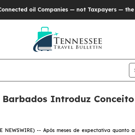
 oil Companies — not Taxpayers — the Chance to 
 Barbados Introduz Conceito
BE NEWSWIRE) -- Após meses de expectativa quanto a 