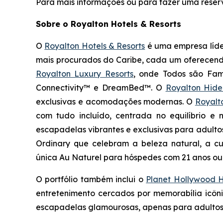
Para mais informações ou para fazer uma reserv
Sobre o Royalton Hotels & Resorts
O
Royalton Hotels & Resorts
é uma empresa líder
mais procurados do Caribe, cada um oferecendo 
Royalton Luxury Resorts
, onde
Todos são Famí
Connectivity™ e DreamBed™. O
Royalton Hid
exclusivas e acomodações modernas. O
Royalt
com tudo incluído, centrada no equilíbrio e
escapadelas vibrantes e exclusivas para adulto
Ordinary
que celebram a beleza natural, a cu
única
Au Naturel
para hóspedes com 21 anos ou 
O portfólio também inclui o
Planet Hollywood H
entretenimento cercados por memorabília icôn
escapadelas glamourosas, apenas para adultos, 