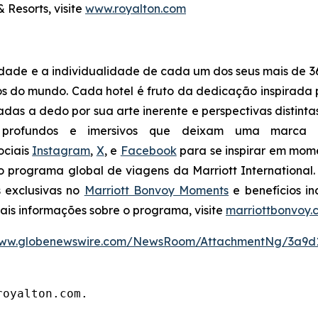
 Resorts, visite
www.royalton.com
idade e a individualidade de cada um dos seus mais de 36
os do mundo. Cada hotel é fruto da dedicação inspirada p
nadas a dedo por sua arte inerente e perspectivas distint
profundos e imersivos que deixam uma marca ine
ociais
Instagram
,
X
, e
Facebook
para se inspirar em mome
 o programa global de viagens da Marriott Internationa
s exclusivas no
Marriott Bonvoy Moments
e benefícios in
mais informações sobre o programa, visite
marriottbonvoy.
/www.globenewswire.com/NewsRoom/AttachmentNg/3a9d
royalton.com.