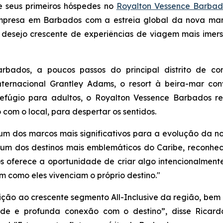
e seus primeiros hóspedes no
Royalton Vessence Barbado
empresa em Barbados com a estreia global da nova mar
 desejo crescente de experiências de viagem mais imer
bados, a poucos passos do principal distrito de co
ternacional Grantley Adams, o resort à beira-mar con
efúgio para adultos, o Royalton Vessence Barbados re
om o local, para despertar os sentidos.
 dos marcos mais significativos para a evolução da nos
um dos destinos mais emblemáticos do Caribe, reconheci
os oferece a oportunidade de criar algo intencionalment
 como eles vivenciam o próprio destino."
ção ao crescente segmento All-Inclusive da região, be
ade e profunda conexão com o destino”, disse Ricardo