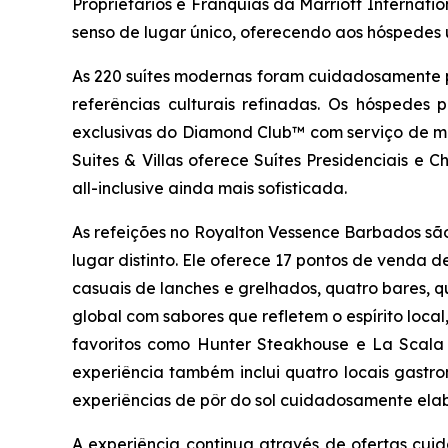
Proprietários e Franquias da Marriott Internati
senso de lugar único, oferecendo aos hóspedes u
As 220 suítes modernas foram cuidadosamente pro
referências culturais refinadas. Os hóspedes
exclusivas do Diamond Club™ com serviço de mo
Suites & Villas oferece Suítes Presidenciais e
all-inclusive ainda mais sofisticada.
As refeições no Royalton Vessence Barbados são
lugar distinto. Ele oferece 17 pontos de venda d
casuais de lanches e grelhados, quatro bares, 
global com sabores que refletem o espírito local,
favoritos como Hunter Steakhouse e La Scala I
experiência também inclui quatro locais gastr
experiências de pôr do sol cuidadosamente elab
A experiência continua através de ofertas cu