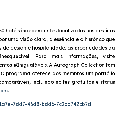
0 hotéis independentes localizados nos destinos
or uma visão clara, a essência e o histórico que
as de design e hospitalidade, as propriedades da
squecível. Para mais informações, visite
ntos #Inigualáveis. A Autograph Collection tem
l. O programa oferece aos membros um portfólio
comparáveis, incluindo noites gratuitas e status
com
.
1a7e-7dd7-46d8-bdd6-7c2bb742cb7d