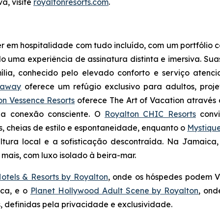
a, visite
royaltonresorts.com
.
 em hospitalidade com tudo incluído, com um portfólio c
uma experiência de assinatura distinta e imersiva. Sua
lia
, conhecido pelo elevado conforto e serviço atenci
eaway
oferece um refúgio exclusivo para adultos, pro
on Vessence Resorts
oferece
The Art of Vacation
através 
 na conexão consciente. O
Royalton CHIC Resorts
convi
s, cheias de estilo e espontaneidade, enquanto o
Mystiqu
ltura local e a sofisticação descontraída. Na Jamaica
mais, com luxo isolado à beira-mar.
otels & Resorts by Royalton
, onde os hóspedes podem
V
ica, e o
Planet Hollywood Adult Scene by Royalton
, on
definidas pela privacidade e exclusividade.