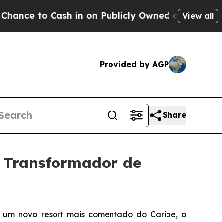
Cash in on Publicly Owned oil
Five Questions th
View all
Provided by AGP
Share
 Transformador de
um novo resort mais comentado do Caribe, o