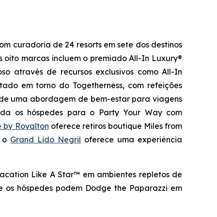
om curadoria de 24 resorts em sete dos destinos
s oito marcas incluem o premiado All-In Luxury®
oso através de recursos exclusivos como All-In
jetado em torno do
Togetherness
, com refeições
de uma abordagem de bem-estar para viagens
da os hóspedes para o
Party Your Way
com
e by Royalton
oferece retiros boutique
Miles from
, o
Grand Lido Negril
oferece uma experiência
acation Like A Star™
em ambientes repletos de
de os hóspedes podem
Dodge the Paparazzi
em