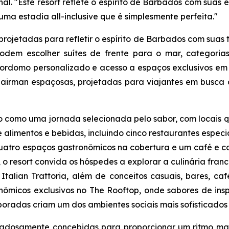
onal. "Este resort reflete o espírito de Barbados com su
ma estadia all-inclusive que é simplesmente perfeita."
jetadas para refletir o espírito de Barbados com suas te
 podem escolher suítes de frente para o mar, categor
rdomo personalizado e acesso a espaços exclusivos em to
 Chairman espaçosas, projetadas para viajantes em busc
 como uma jornada selecionada pelo sabor, com locais q
e alimentos e bebidas, incluindo cinco restaurantes especia
quatro espaços gastronômicos na cobertura e um café e co
 o resort convida os hóspedes a explorar a culinária franc
talian Trattoria, além de conceitos casuais, bares, ca
onômicos exclusivos no The Rooftop, onde sabores de ins
oradas criam um dos ambientes sociais mais sofisticados 
idadosamente concebidas para proporcionar um ritmo mai