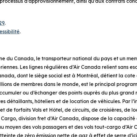
processus d’approvisionnement, ainsi qu’aux contrats concl
29
.
essibilité
.
nne du Canada, le transporteur national du pays et un me
iennes. Les lignes régulières d’Air Canada relient sans e
r Canada, dont le siège social est à Montréal, détient la c
illions de membres dans le monde, est le principal progr
d’accumuler ou d’échanger des points auprès du plus grand 
s détaillants, hôteliers et de location de véhicules. Par 
 de forfaits Vols et Hôtel, de circuits, de croisières, de l
 Cargo, division fret d’Air Canada, dispose de la capacité
 au moyen des vols passagers et des vols tout-cargo d’Air
teinte de zéro émission nette de gaz à effet de serre d’ici 