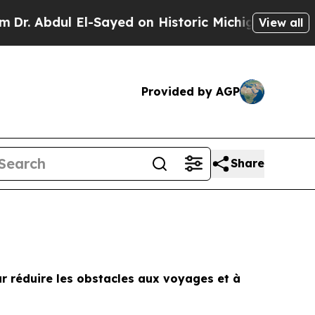
-Sayed on Historic Michigan Win: “People Are Sick
View all
Provided by AGP
Share
r réduire les obstacles aux voyages et à