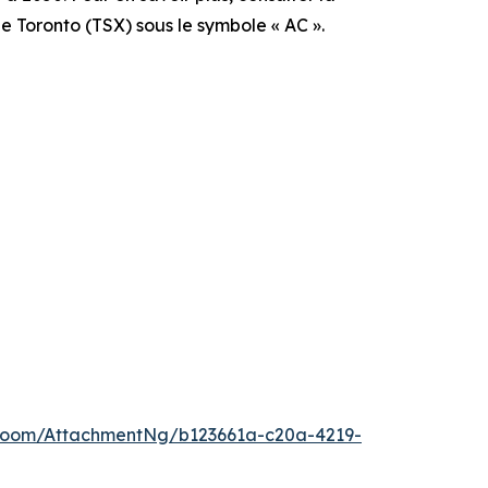
e Toronto (TSX) sous le symbole « AC ».
Room/AttachmentNg/b123661a-c20a-4219-