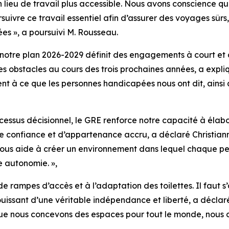
n lieu de travail plus accessible. Nous avons conscience qu
ivre ce travail essentiel afin d’assurer des voyages sûrs
ées », a poursuivi M. Rousseau.
, notre plan 2026-2029 définit des engagements à court et 
 les obstacles au cours des trois prochaines années, a expli
dent à ce que les personnes handicapées nous ont dit, ains
essus décisionnel, le GRE renforce notre capacité à élabor
 confiance et d’appartenance accru, a déclaré Christianna 
l nous aide à créer un environnement dans lequel chaque p
e autonomie. »,
n de rampes d’accès et à l’adaptation des toilettes. Il faut
uissant d’une véritable indépendance et liberté, a décla
que nous concevons des espaces pour tout le monde, nous c